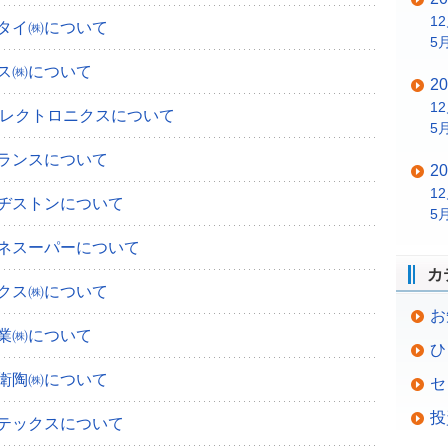
1
タイ㈱について
5
ス㈱について
2
1
エレクトロニクスについて
5
ランスについて
2
1
ヂストンについて
5
ネスーパーについて
カ
クス㈱について
お
業㈱について
ひ
衛陶㈱について
セ
投
テックスについて