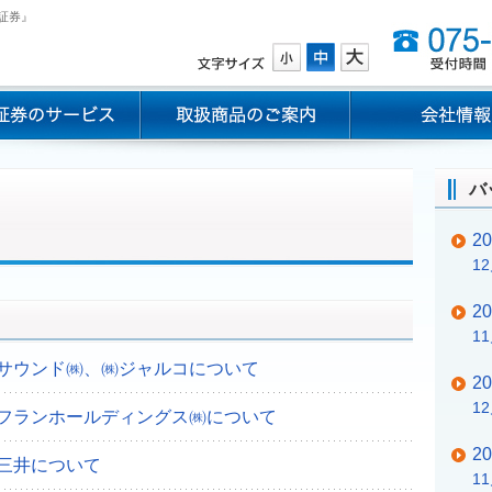
証券』
バ
2
1
2
1
サウンド㈱、㈱ジャルコについて
2
1
フランホールディングス㈱について
2
三井について
1