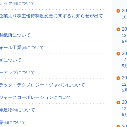
テック㈱について
2
企業より株主優待制度変更に関するお知らせが出て
1
2
製紙所について
1
5
ォール工業㈱について
2
㈱について
1
5
ーアップについて
2
1
テック・テクノロジー・ジャパンについて
5
ジャースコーポレーションについて
2
1
庫建物㈱について
5
品㈱について
2