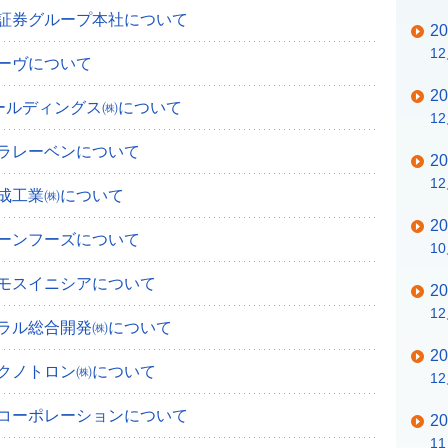
証券グループ本社について
2
1
ーヴについて
2
ホールディングス㈱について
1
ラレーベンについて
2
1
成工業㈱について
2
ーンフーズについて
1
モスイニシアについて
2
1
ラル総合開発㈱について
2
クノトロン㈱について
1
コーポレーションについて
2
1