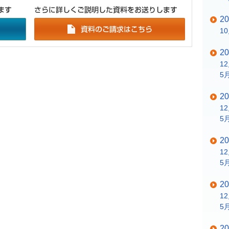
2
1
2
1
5
2
1
5
2
1
5
2
1
5
2