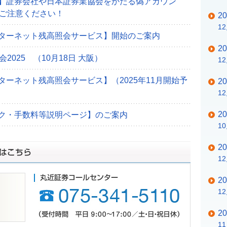
】証券会社や日本証券業協会をかたる偽アカウン
ご注意ください！
2
1
ターネット残高照会サービス】開始のご案内
2
2025 （10月18日 大阪）
1
ターネット残高照会サービス】（2025年11月開始予
2
1
2
ク・手数料等説明ページ】のご案内
1
2
1
2
1
2
1