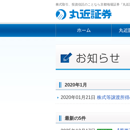
株式取引、投資信託のことなら京都地場証券『丸近
2020年1月
2020年01月21日
株式等譲渡所得
最新の5件