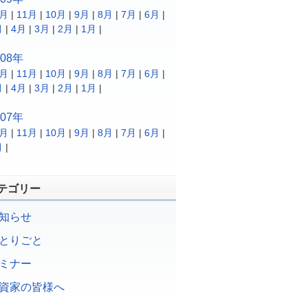
2月
|
11月
|
10月
|
9月
|
8月
|
7月
|
6月
|
月
|
4月
|
3月
|
2月
|
1月
|
008年
2月
|
11月
|
10月
|
9月
|
8月
|
7月
|
6月
|
月
|
4月
|
3月
|
2月
|
1月
|
007年
2月
|
11月
|
10月
|
9月
|
8月
|
7月
|
6月
|
月
|
テゴリー
知らせ
とりごと
ミナー
資家の皆様へ