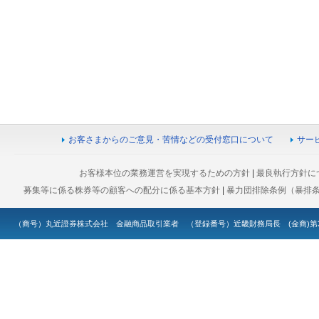
お客さまからのご意見・苦情などの受付窓口について
サー
お客様本位の業務運営を実現するための方針
|
最良執行方針に
募集等に係る株券等の顧客への配分に係る基本方針
|
暴力団排除条例（暴排
（商号）丸近證券株式会社 金融商品取引業者 （登録番号）近畿財務局長 (金商)第