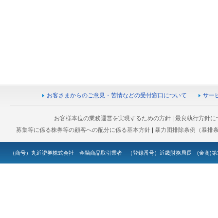
お客さまからのご意見・苦情などの受付窓口について
サー
お客様本位の業務運営を実現するための方針
|
最良執行方針に
募集等に係る株券等の顧客への配分に係る基本方針
|
暴力団排除条例（暴排
（商号）丸近證券株式会社 金融商品取引業者 （登録番号）近畿財務局長 (金商)第