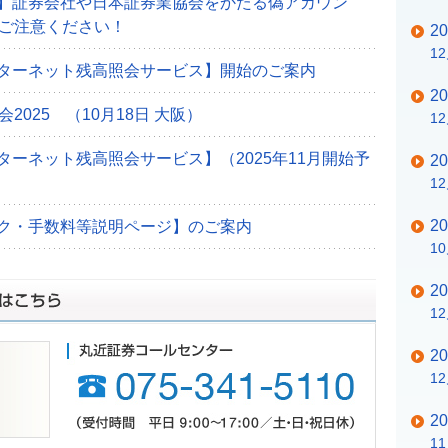
】証券会社や日本証券業協会をかたる偽アカウン
ご注意ください！
2
1
ターネット残高照会サービス】開始のご案内
2
2025 （10月18日 大阪）
1
ターネット残高照会サービス】（2025年11月開始予
2
1
2
ク・手数料等説明ページ】のご案内
1
2
1
2
1
2
1