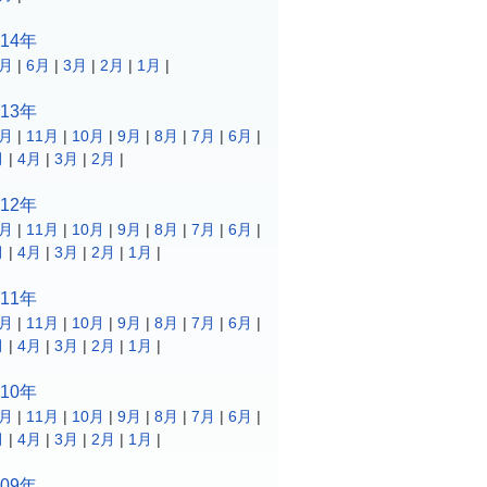
014年
0月
|
6月
|
3月
|
2月
|
1月
|
013年
2月
|
11月
|
10月
|
9月
|
8月
|
7月
|
6月
|
月
|
4月
|
3月
|
2月
|
012年
2月
|
11月
|
10月
|
9月
|
8月
|
7月
|
6月
|
月
|
4月
|
3月
|
2月
|
1月
|
011年
2月
|
11月
|
10月
|
9月
|
8月
|
7月
|
6月
|
月
|
4月
|
3月
|
2月
|
1月
|
010年
2月
|
11月
|
10月
|
9月
|
8月
|
7月
|
6月
|
月
|
4月
|
3月
|
2月
|
1月
|
009年