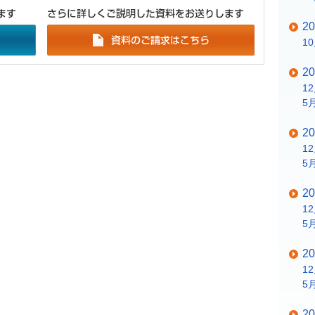
2
1
2
1
5
2
1
5
2
1
5
2
1
5
2