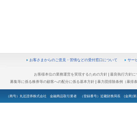
お客さまからのご意見・苦情などの受付窓口について
サー
お客様本位の業務運営を実現するための方針
|
最良執行方針に
募集等に係る株券等の顧客への配分に係る基本方針
|
暴力団排除条例（暴排
（商号）丸近證券株式会社 金融商品取引業者 （登録番号）近畿財務局長 (金商)第