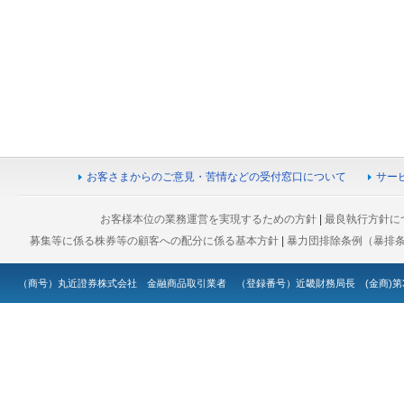
お客さまからのご意見・苦情などの受付窓口について
サー
お客様本位の業務運営を実現するための方針
|
最良執行方針に
募集等に係る株券等の顧客への配分に係る基本方針
|
暴力団排除条例（暴排
（商号）丸近證券株式会社 金融商品取引業者 （登録番号）近畿財務局長 (金商)第