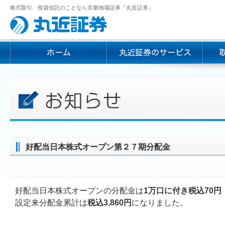
株式取引、投資信託のことなら京都地場証券『丸近証券』
好配当日本株式オープン第２７期分配金
好配当日本株式オープンの分配金は
1万口に付き税込70円
設定来分配金累計は
税込3,860円
になりました。