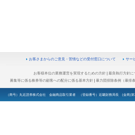
お客さまからのご意見・苦情などの受付窓口について
サー
お客様本位の業務運営を実現するための方針
|
最良執行方針に
募集等に係る株券等の顧客への配分に係る基本方針
|
暴力団排除条例（暴排
（商号）丸近證券株式会社 金融商品取引業者 （登録番号）近畿財務局長 (金商)第