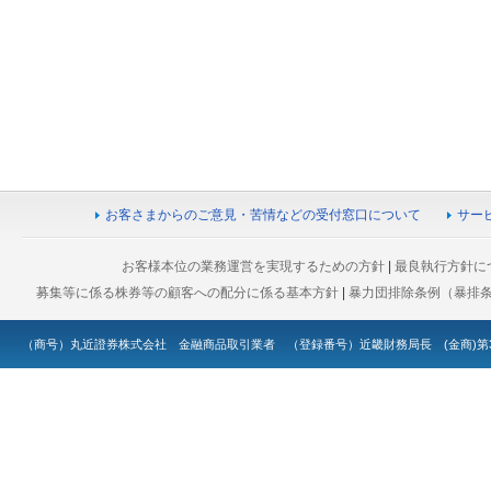
お客さまからのご意見・苦情などの受付窓口について
サー
お客様本位の業務運営を実現するための方針
|
最良執行方針に
募集等に係る株券等の顧客への配分に係る基本方針
|
暴力団排除条例（暴排
（商号）丸近證券株式会社 金融商品取引業者 （登録番号）近畿財務局長 (金商)第