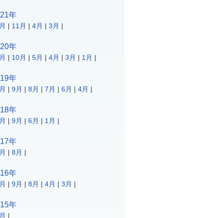
021年
2月
|
11月
|
4月
|
3月
|
020年
2月
|
10月
|
5月
|
4月
|
3月
|
1月
|
019年
2月
|
9月
|
8月
|
7月
|
6月
|
4月
|
018年
0月
|
9月
|
6月
|
1月
|
017年
2月
|
8月
|
016年
2月
|
9月
|
8月
|
4月
|
3月
|
015年
1月
|