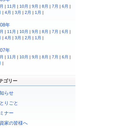
2月
|
11月
|
10月
|
9月
|
8月
|
7月
|
6月
|
月
|
4月
|
3月
|
2月
|
1月
|
008年
2月
|
11月
|
10月
|
9月
|
8月
|
7月
|
6月
|
月
|
4月
|
3月
|
2月
|
1月
|
007年
2月
|
11月
|
10月
|
9月
|
8月
|
7月
|
6月
|
月
|
テゴリー
知らせ
とりごと
ミナー
資家の皆様へ