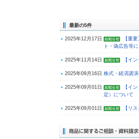
最新の5件
2025年12月17日
【重要
ト・偽広告等に
2025年11月14日
【イン
2025年09月16日
株式・経済講演会
2025年09月01日
【イン
定）について
2025年09月01日
【リス