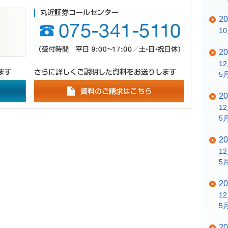
2
1
2
1
5
2
1
5
2
1
5
2
1
5
2