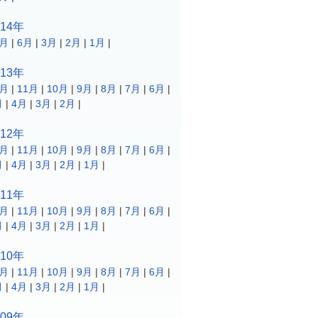
014年
0月
|
6月
|
3月
|
2月
|
1月
|
013年
2月
|
11月
|
10月
|
9月
|
8月
|
7月
|
6月
|
月
|
4月
|
3月
|
2月
|
012年
2月
|
11月
|
10月
|
9月
|
8月
|
7月
|
6月
|
月
|
4月
|
3月
|
2月
|
1月
|
011年
2月
|
11月
|
10月
|
9月
|
8月
|
7月
|
6月
|
月
|
4月
|
3月
|
2月
|
1月
|
010年
2月
|
11月
|
10月
|
9月
|
8月
|
7月
|
6月
|
月
|
4月
|
3月
|
2月
|
1月
|
009年