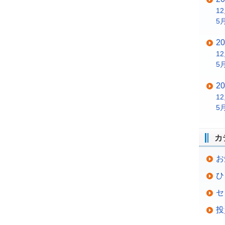
1
5
2
1
5
2
1
5
カ
お
ひ
セ
投