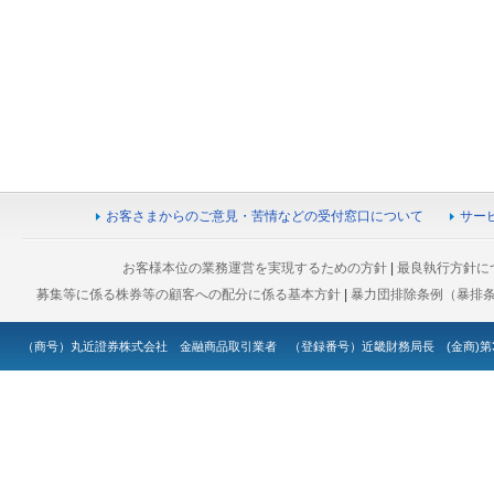
お客さまからのご意見・苦情などの受付窓口について
サー
お客様本位の業務運営を実現するための方針
|
最良執行方針に
募集等に係る株券等の顧客への配分に係る基本方針
|
暴力団排除条例（暴排
（商号）丸近證券株式会社 金融商品取引業者 （登録番号）近畿財務局長 (金商)第