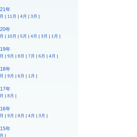
021年
2月
|
11月
|
4月
|
3月
|
020年
2月
|
10月
|
5月
|
4月
|
3月
|
1月
|
019年
2月
|
9月
|
8月
|
7月
|
6月
|
4月
|
018年
0月
|
9月
|
6月
|
1月
|
017年
2月
|
8月
|
016年
2月
|
9月
|
8月
|
4月
|
3月
|
015年
1月
|