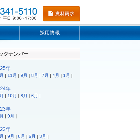
ックナンバー
025年
2月
|
11月
|
9月
|
8月
|
7月
|
4月
|
1月
|
024年
1月
|
10月
|
8月
|
6月
|
023年
2月
|
9月
|
022年
1月
|
9月
|
8月
|
5月
|
3月
|