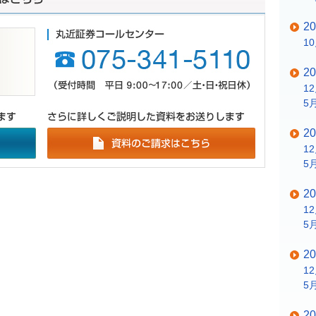
2
1
2
1
5
2
1
5
2
1
5
2
1
5
2