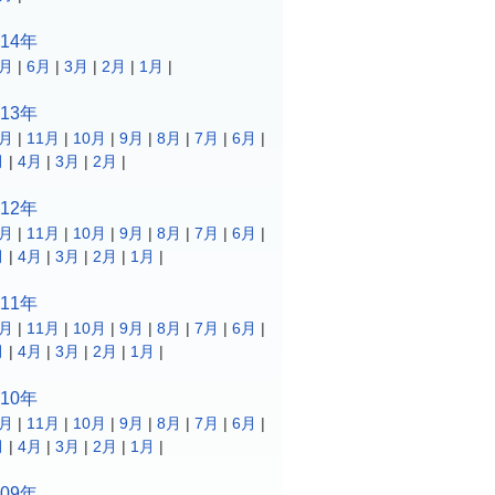
014年
0月
|
6月
|
3月
|
2月
|
1月
|
013年
2月
|
11月
|
10月
|
9月
|
8月
|
7月
|
6月
|
月
|
4月
|
3月
|
2月
|
012年
2月
|
11月
|
10月
|
9月
|
8月
|
7月
|
6月
|
月
|
4月
|
3月
|
2月
|
1月
|
011年
2月
|
11月
|
10月
|
9月
|
8月
|
7月
|
6月
|
月
|
4月
|
3月
|
2月
|
1月
|
010年
2月
|
11月
|
10月
|
9月
|
8月
|
7月
|
6月
|
月
|
4月
|
3月
|
2月
|
1月
|
009年