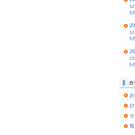
1
5
2
1
5
2
1
5
カ
お
ひ
セ
投