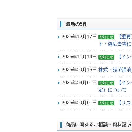
最新の5件
2025年12月17日
【重要
ト・偽広告等に
2025年11月14日
【イン
2025年09月16日
株式・経済講演会
2025年09月01日
【イン
定）について
2025年09月01日
【リス