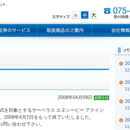
証券』
バ
2
1
2
1
2008年04月09日
2
1
株式を対象とするサーベラス エヌシービー アクイジ
、2008年4月7日をもって終了いたしました。
2
お問い合わせ下さい。
1