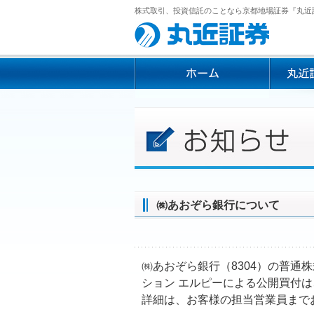
株式取引、投資信託のことなら京都地場証券『丸近
㈱あおぞら銀行について
㈱あおぞら銀行（8304）の普通
ション エルピーによる公開買付は
詳細は、お客様の担当営業員まで