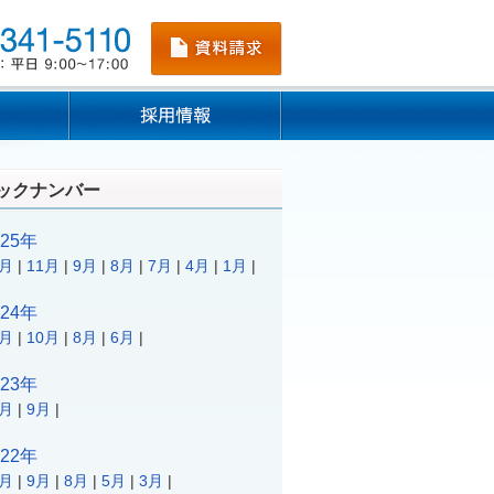
ックナンバー
025年
2月
|
11月
|
9月
|
8月
|
7月
|
4月
|
1月
|
024年
1月
|
10月
|
8月
|
6月
|
023年
2月
|
9月
|
022年
1月
|
9月
|
8月
|
5月
|
3月
|