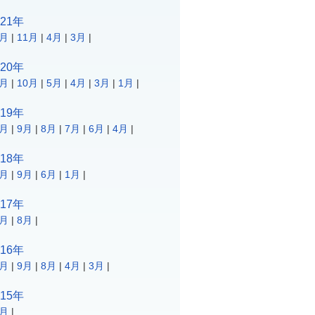
021年
2月
|
11月
|
4月
|
3月
|
020年
2月
|
10月
|
5月
|
4月
|
3月
|
1月
|
019年
2月
|
9月
|
8月
|
7月
|
6月
|
4月
|
018年
0月
|
9月
|
6月
|
1月
|
017年
2月
|
8月
|
016年
2月
|
9月
|
8月
|
4月
|
3月
|
015年
1月
|