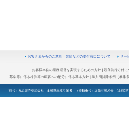
お客さまからのご意見・苦情などの受付窓口について
サー
お客様本位の業務運営を実現するための方針
|
最良執行方針に
募集等に係る株券等の顧客への配分に係る基本方針
|
暴力団排除条例（暴排
（商号）丸近證券株式会社 金融商品取引業者 （登録番号）近畿財務局長 (金商)第