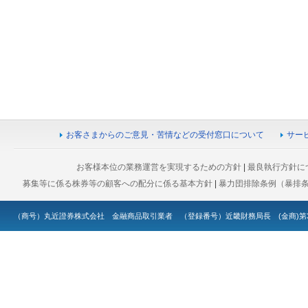
お客さまからのご意見・苦情などの受付窓口について
サー
お客様本位の業務運営を実現するための方針
|
最良執行方針に
募集等に係る株券等の顧客への配分に係る基本方針
|
暴力団排除条例（暴排
（商号）丸近證券株式会社 金融商品取引業者 （登録番号）近畿財務局長 (金商)第