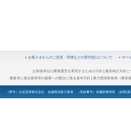
お客さまからのご意見・苦情などの受付窓口について
サー
お客様本位の業務運営を実現するための方針
|
最良執行方針に
募集等に係る株券等の顧客への配分に係る基本方針
|
暴力団排除条例（暴排
（商号）丸近證券株式会社 金融商品取引業者 （登録番号）近畿財務局長 (金商)第