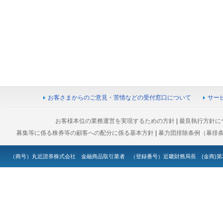
お客さまからのご意見・苦情などの受付窓口について
サー
お客様本位の業務運営を実現するための方針
|
最良執行方針に
募集等に係る株券等の顧客への配分に係る基本方針
|
暴力団排除条例（暴排
（商号）丸近證券株式会社 金融商品取引業者 （登録番号）近畿財務局長 (金商)第