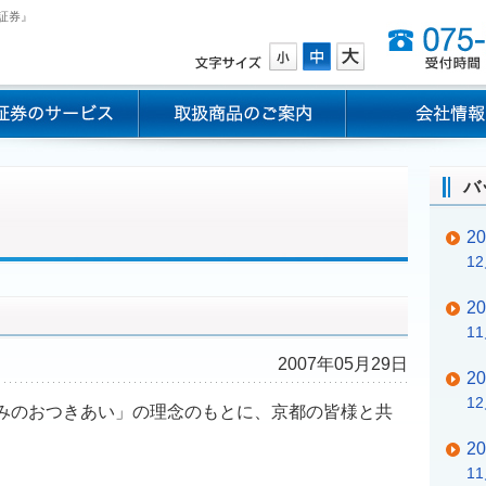
証券』
バ
2
1
2
1
2007年05月29日
2
1
みのおつきあい」の理念のもとに、京都の皆様と共
2
1