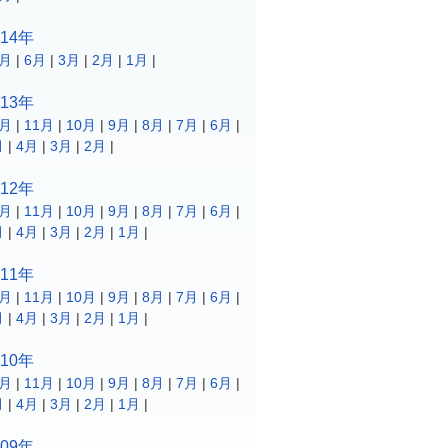
014年
0月
|
6月
|
3月
|
2月
|
1月
|
013年
2月
|
11月
|
10月
|
9月
|
8月
|
7月
|
6月
|
月
|
4月
|
3月
|
2月
|
012年
2月
|
11月
|
10月
|
9月
|
8月
|
7月
|
6月
|
月
|
4月
|
3月
|
2月
|
1月
|
011年
2月
|
11月
|
10月
|
9月
|
8月
|
7月
|
6月
|
月
|
4月
|
3月
|
2月
|
1月
|
010年
2月
|
11月
|
10月
|
9月
|
8月
|
7月
|
6月
|
月
|
4月
|
3月
|
2月
|
1月
|
009年