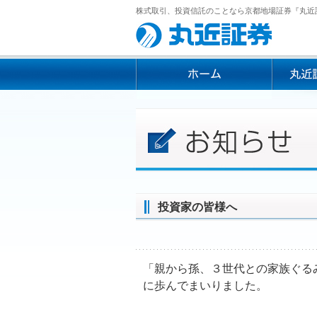
株式取引、投資信託のことなら京都地場証券『丸近
投資家の皆様へ
「親から孫、３世代との家族ぐる
に歩んでまいりました。