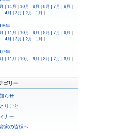
2月
|
11月
|
10月
|
9月
|
8月
|
7月
|
6月
|
月
|
4月
|
3月
|
2月
|
1月
|
008年
2月
|
11月
|
10月
|
9月
|
8月
|
7月
|
6月
|
月
|
4月
|
3月
|
2月
|
1月
|
007年
2月
|
11月
|
10月
|
9月
|
8月
|
7月
|
6月
|
月
|
テゴリー
知らせ
とりごと
ミナー
資家の皆様へ