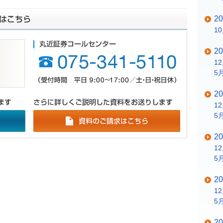
2
1
2
1
5
2
1
5
2
1
5
2
1
5
2