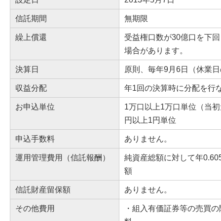
信託期間
無期限
繰上償還
受益権口数が30億口を下
場合があります。
決算日
原則、毎年9月6日（休業
収益分配
年1回の決算時に分配を行
お申込単位
1万口以上1万口単位（当初
円以上1円単位
申込手数料
ありません。
運用管理費用（信託報酬）
純資産総額に対して年0.6
額
信託財産留保額
ありません。
その他費用
・組入有価証券等の売買の