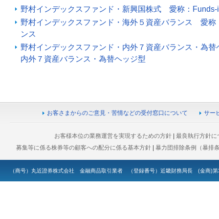
野村インデックスファンド・新興国株式 愛称：Funds-i
野村インデックスファンド・海外５資産バランス 愛称：Fu
ンス
野村インデックスファンド・内外７資産バランス・為替ヘッ
内外７資産バランス・為替ヘッジ型
お客さまからのご意見・苦情などの受付窓口について
サー
お客様本位の業務運営を実現するための方針
|
最良執行方針に
募集等に係る株券等の顧客への配分に係る基本方針
|
暴力団排除条例（暴排
（商号）丸近證券株式会社 金融商品取引業者 （登録番号）近畿財務局長 (金商)第