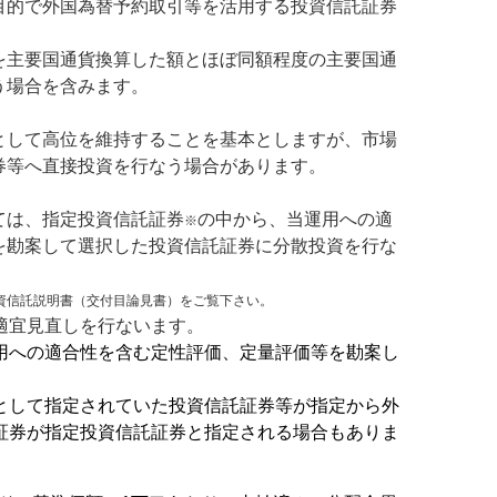
目的で外国為替予約取引等を活用する投資信託証券
。
を主要国通貨換算した額とほぼ同額程度の主要国通
う場合を含みます。
として高位を維持することを基本としますが、市場
券等へ直接投資を行なう場合があります。
ては、指定投資信託証券
の中から、当運用への適
※
を勘案して選択した投資信託証券に分散投資を行な
資信託説明書（交付目論見書）をご覧下さい。
適宜見直しを行ないます。
用への適合性を含む定性評価、定量評価等を勘案し
。
として指定されていた投資信託証券等が指定から外
証券が指定投資信託証券と指定される場合もありま