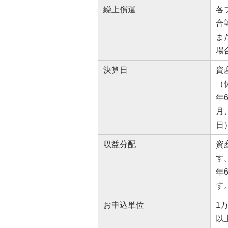
繰上償還
各
合
ま
場
決算日
資
（
年
月
日
収益分配
資
す
年
す
お申込単位
1
以