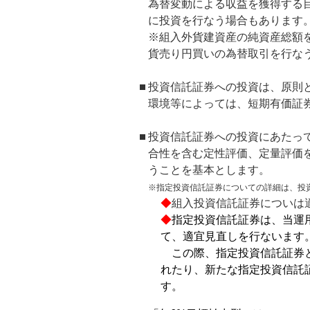
為替変動による収益を獲得する
に投資を行なう場合もあります
※組入外貨建資産の純資産総額
貨売り円買いの為替取引を行な
投資信託証券への投資は、原則
環境等によっては、短期有価証
投資信託証券への投資にあたっ
合性を含む定性評価、定量評価
うことを基本とします。
※指定投資信託証券についての詳細は、投
◆
組入投資信託証券についは
◆
指定投資信託証券は、当運
て、
適宜見直しを行ないます
この際、指定投資信託証券
れたり、新たな指定投資信託
す。