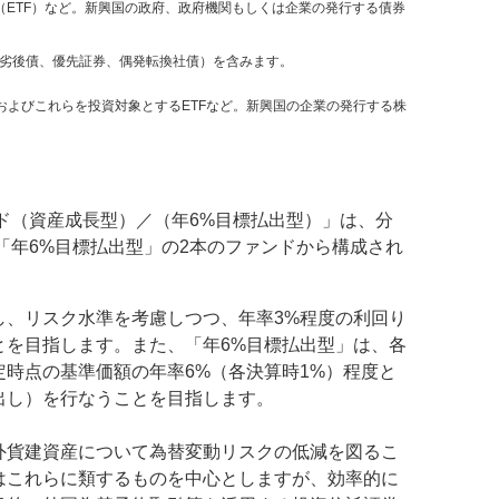
（ETF）など。新興国の政府、政府機関もしくは企業の発行する債券
劣後債、優先証券、偶発転換社債）を含みます。
およびこれらを投資対象とするETFなど。新興国の企業の発行する株
ド（資産成長型）／（年6%目標払出型）」は、分
「年6%目標払出型」の2本のファンドから構成され
し、リスク水準を考慮しつつ、年率3%程度の利回り
とを目指します。また、「年6%目標払出型」は、各
時点の基準価額の年率6%（各決算時1%）程度と
出し）を行なうことを目指します。
外貨建資産について為替変動リスクの低減を図るこ
はこれらに類するものを中心としますが、効率的に