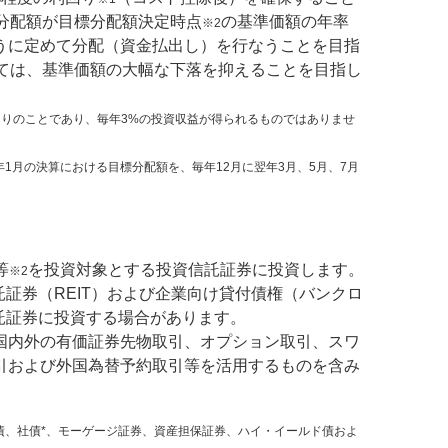
分配額が目標分配額決定時点
の基準価額の年率
※2
ように定めて分配（資金払出し）を行なうことを目指
ては、基準価額の大幅な下落を抑えることを目指し
りのことであり、毎年3%の投資収益が得られるものではありませ
年1月の決算における目標分配額を、毎年12月に翌年3月、5月、7月
等
を投資対象とする投資信託証券に投資します。
※2
証券（REIT）および企業向け貸付債権（バンクロ
託証券に投資する場合があります。
国内外の有価証券先物取引、オプション取引、スワ
引および外国為替予約取引等を活用するものを含み
債、社債*、モーゲージ証券、資産担保証券、ハイ・イールド債およ