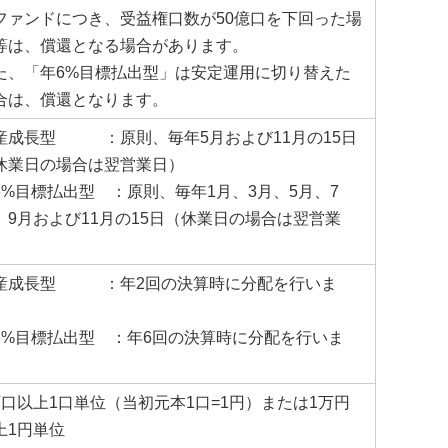
ファンドにつき、受益権口数が50億口を下回った場
等は、償還となる場合があります。
た、「年6%目標払出型」は安定運用に切り替えた
合は、償還となります。
産成長型 ：原則、毎年5月および11月の15日
休業日の場合は翌営業日）
6%目標払出型 ：原則、毎年1月、3月、5月、7
、9月および11月の15日（休業日の場合は翌営業
）
産成長型 ：年2回の決算時に分配を行いま
。
6%目標払出型 ：年6回の決算時に分配を行いま
。
万口以上1口単位（当初元本1口=1円）または1万円
上1円単位