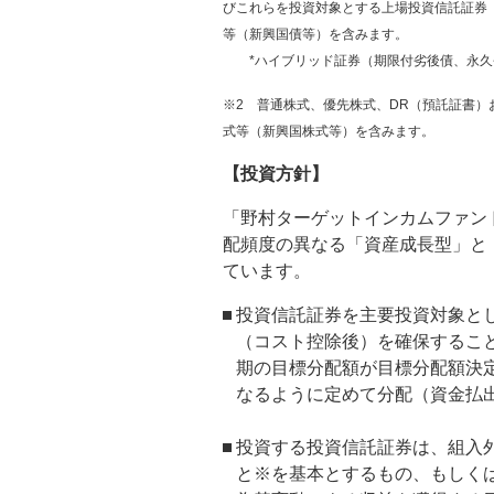
びこれらを投資対象とする上場投資信託証券
等（新興国債等）を含みます。
*ハイブリッド証券（期限付劣後債、永久
※2 普通株式、優先株式、DR（預託証書）
式等（新興国株式等）を含みます。
【投資方針】
「野村ターゲットインカムファン
配頻度の異なる「資産成長型」と
ています。
投資信託証券を主要投資対象と
（コスト控除後）を確保するこ
期の目標分配額が目標分配額決定
なるように定めて分配（資金払
投資する投資信託証券は、組入
と※を基本とするもの、もしく