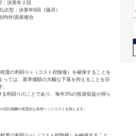
型：決算年２回
標払出型：決算年6回（隔月）
/内外/資産複合
%程度の利回り
（コスト控除後）を確保することを
※
よっては、基準価額の大幅な下落を抑えることを目
す。
ける利回りのことであり、毎年3%の投資収益が得ら
ドの信託報酬や実質的な為替ヘッジコストを指します。
%程度の利回り
（コスト控除後）を確保すること
※1