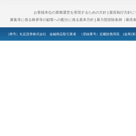
お客様本位の業務運営を実現するための方針
|
最良執行方針に
募集等に係る株券等の顧客への配分に係る基本方針
|
暴力団排除条例（暴排
（商号）丸近證券株式会社 金融商品取引業者 （登録番号）近畿財務局長 (金商)第